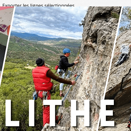
Exporter les lignes sélectionnées
Exporter toutes les colonnes
Exporter uniquement les colonnes affichées
Menu
<
>
Ecole d'escalade
Megabloc
?>
Images de la page d'accueil
Cliquez pour éditer
Texte, bouton et/ou inscription à la newsletter
Cliquez pour éditer
Je m'abonne à la newsletter